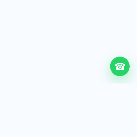
☎
6+
Años de experiencia