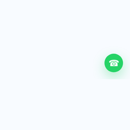
☎
6+
Años de experiencia