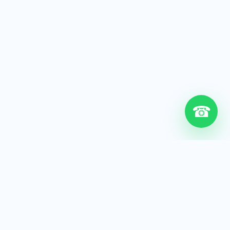
☎
6+
Años de experiencia