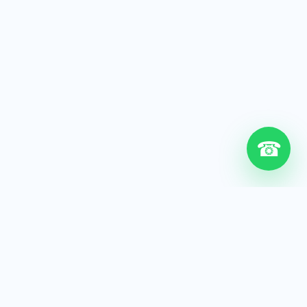
☎
6+
Años de experiencia