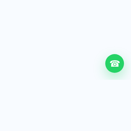
☎
6+
Años de experiencia