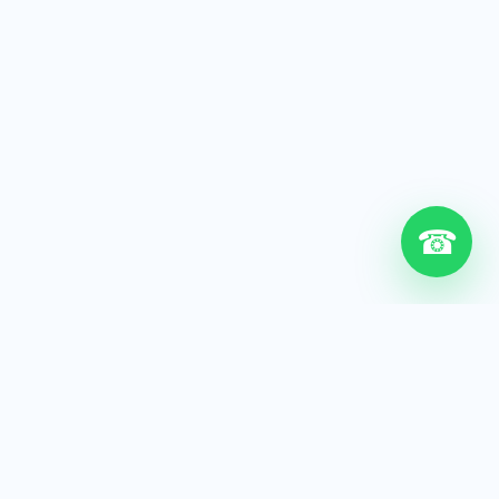
☎
6+
Años de experiencia