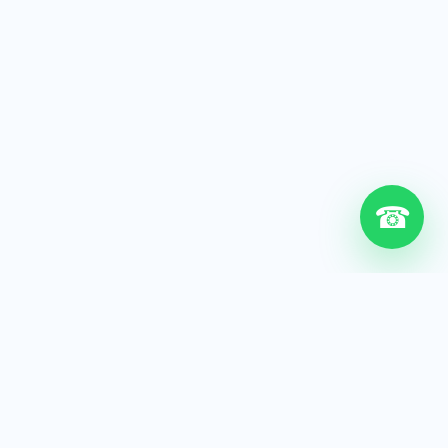
☎
6+
Años de experiencia