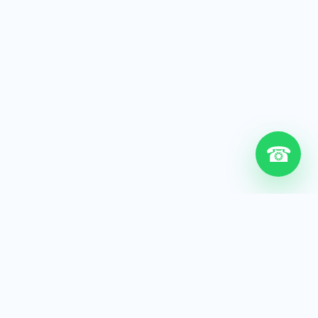
☎
6+
Años de experiencia