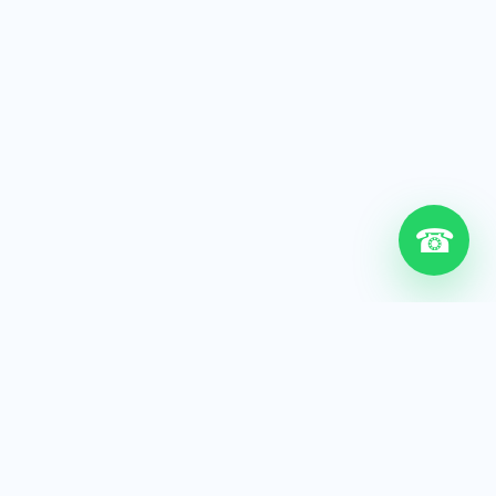
☎
6+
Años de experiencia