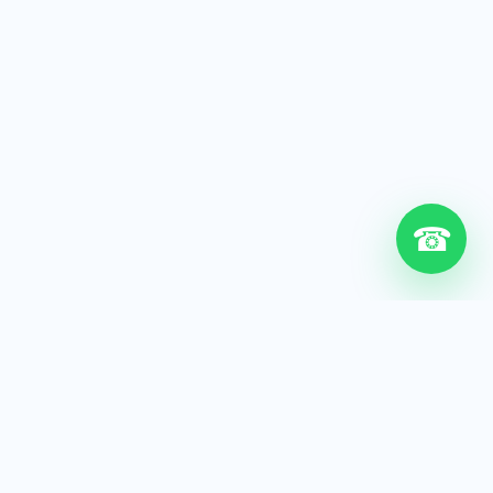
☎
6+
Años de experiencia