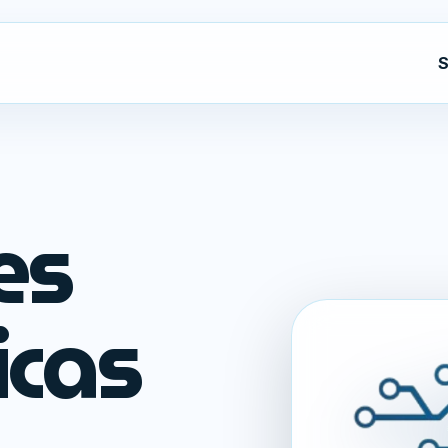
S
es
icas