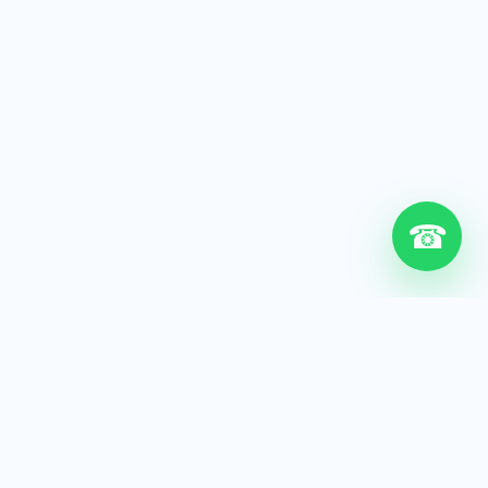
☎
6+
Años de experiencia