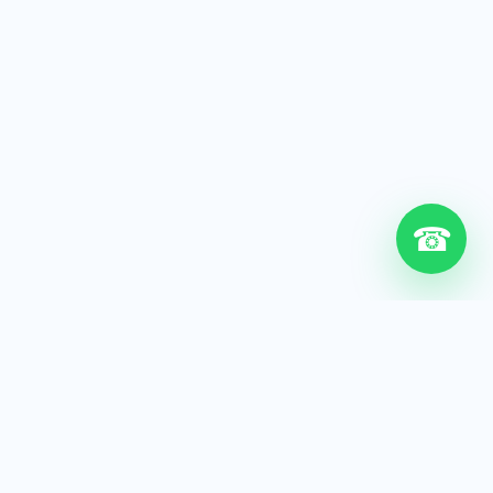
☎
6+
Años de experiencia