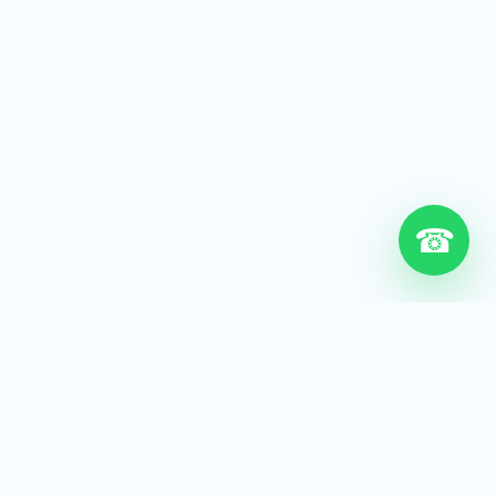
☎
6+
Años de experiencia