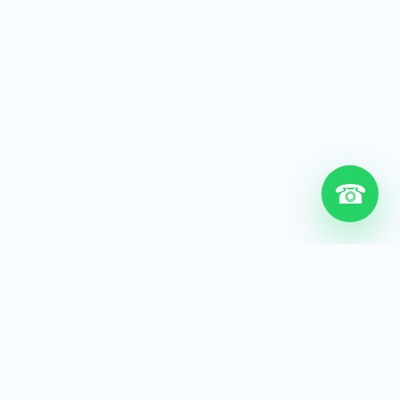
☎
6+
Años de experiencia