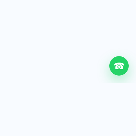
☎
6+
Años de experiencia