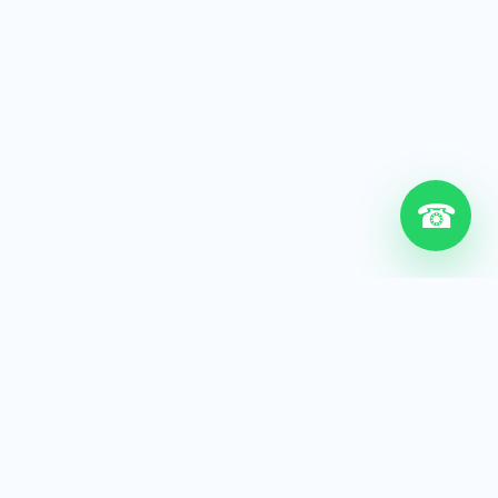
☎
6+
Años de experiencia
200+