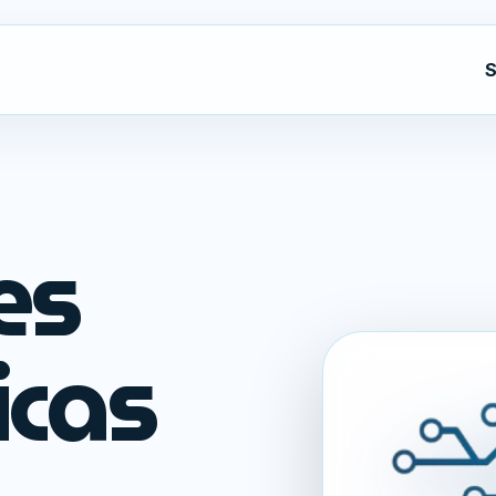
S
es
icas