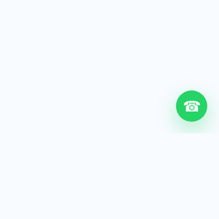
☎
6+
Años de experiencia