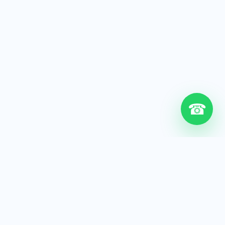
☎
6+
Años de experiencia