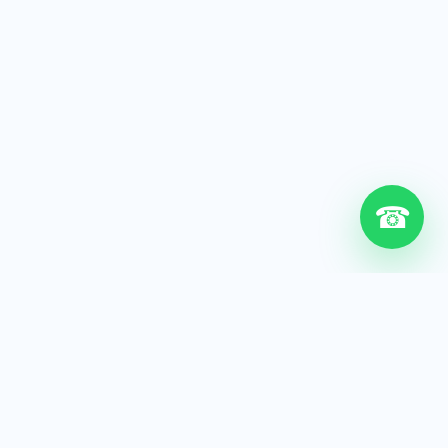
☎
6+
Años de experiencia