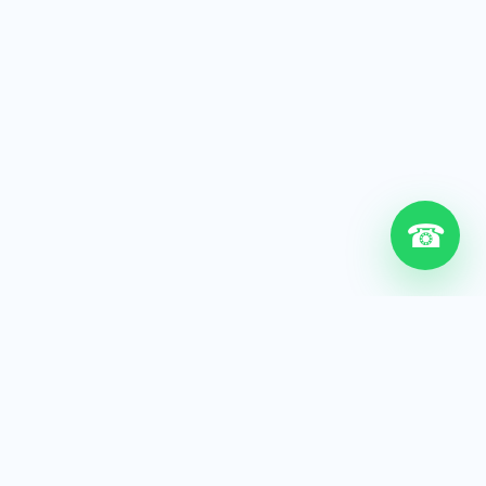
☎
6+
Años de experiencia