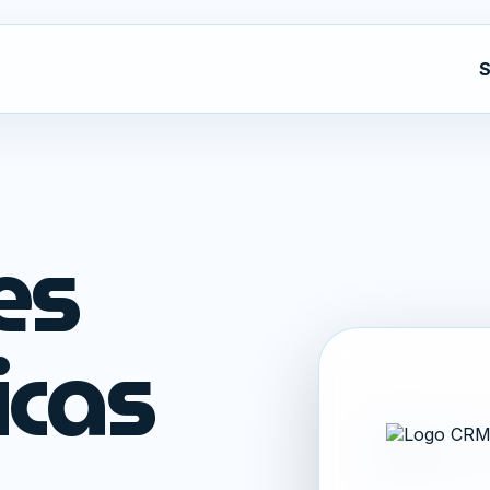
S
es
icas