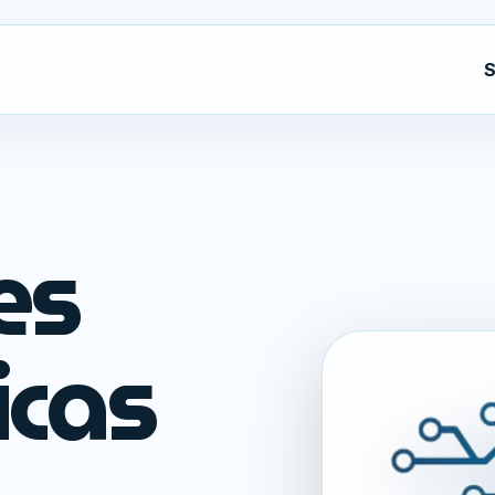
S
es
icas