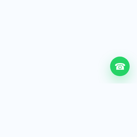
☎
6+
Años de experiencia