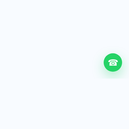
☎
6+
Años de experiencia