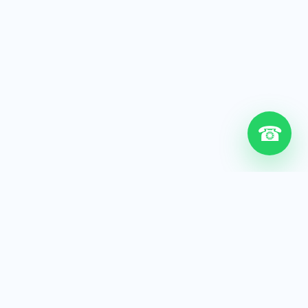
☎
6+
Años de experiencia
200+