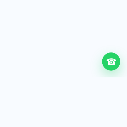
☎
6+
Años de experiencia