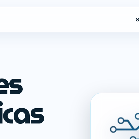
S
es
icas