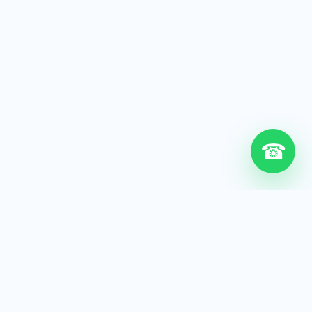
☎
6+
Años de experiencia