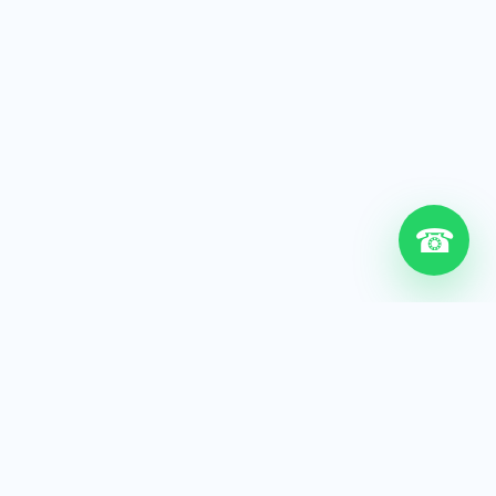
☎
6+
Años de experiencia