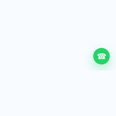
☎
6+
Años de experiencia