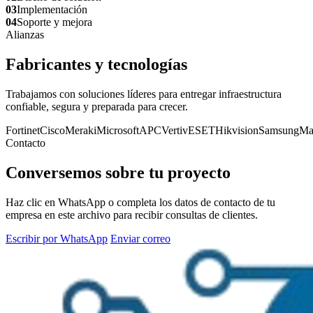
03
Implementación
04
Soporte y mejora
Alianzas
Fabricantes y tecnologías
Trabajamos con soluciones líderes para entregar infraestructura
confiable, segura y preparada para crecer.
Fortinet
Cisco
Meraki
Microsoft
APC
Vertiv
ESET
Hikvision
Samsung
Ma
Contacto
Conversemos sobre tu proyecto
Haz clic en WhatsApp o completa los datos de contacto de tu
empresa en este archivo para recibir consultas de clientes.
Escribir por WhatsApp
Enviar correo