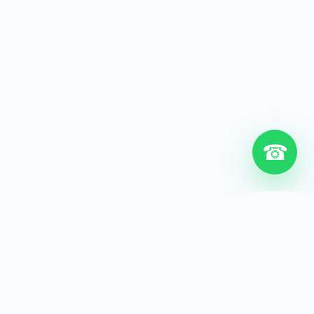
☎
6+
Años de experiencia