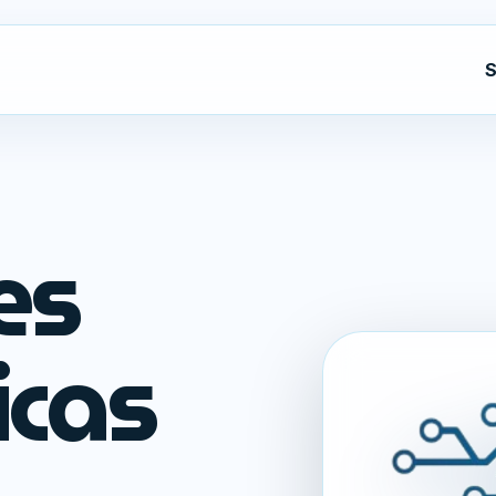
S
es
icas