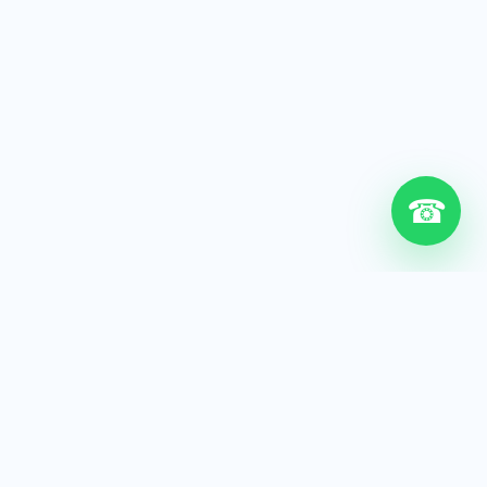
☎
6+
Años de experiencia
200+