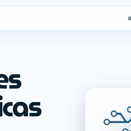
S
es
icas