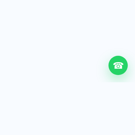
☎
6+
Años de experiencia