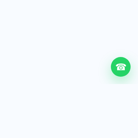
☎
6+
Años de experiencia