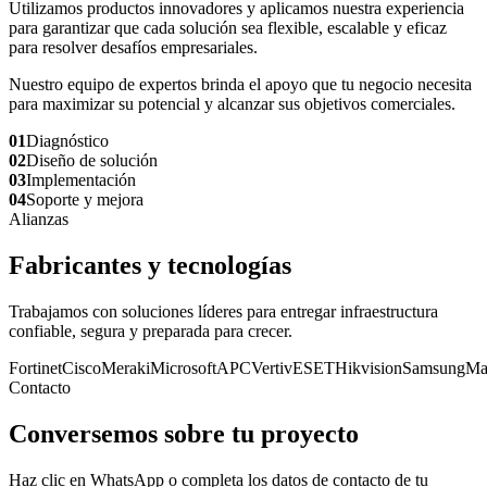
Utilizamos productos innovadores y aplicamos nuestra experiencia
para garantizar que cada solución sea flexible, escalable y eficaz
para resolver desafíos empresariales.
Nuestro equipo de expertos brinda el apoyo que tu negocio necesita
para maximizar su potencial y alcanzar sus objetivos comerciales.
01
Diagnóstico
02
Diseño de solución
03
Implementación
04
Soporte y mejora
Alianzas
Fabricantes y tecnologías
Trabajamos con soluciones líderes para entregar infraestructura
confiable, segura y preparada para crecer.
Fortinet
Cisco
Meraki
Microsoft
APC
Vertiv
ESET
Hikvision
Samsung
Ma
Contacto
Conversemos sobre tu proyecto
Haz clic en WhatsApp o completa los datos de contacto de tu