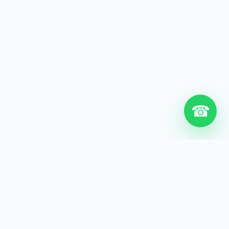
☎
6+
Años de experiencia