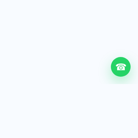
☎
6+
Años de experiencia