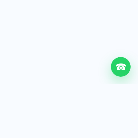
☎
6+
Años de experiencia