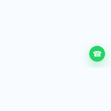
☎
6+
Años de experiencia