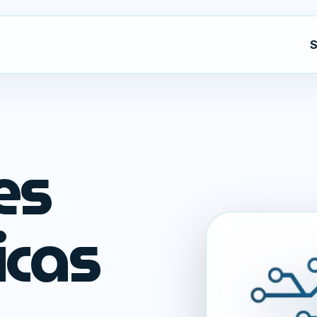
S
es
icas