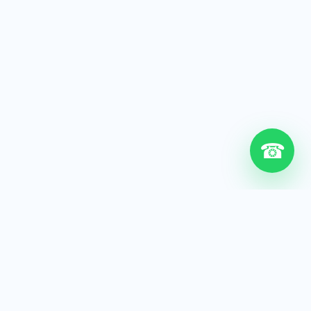
☎
6+
Años de experiencia