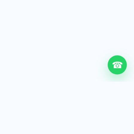
☎
6+
Años de experiencia