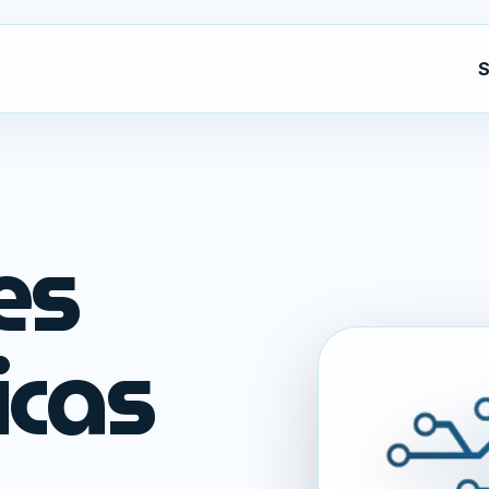
S
es
icas