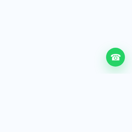
☎
6+
Años de experiencia
200+