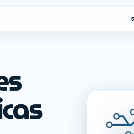
S
es
icas